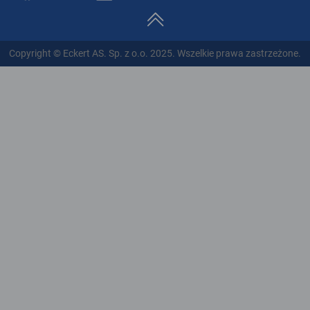
Copyright © Eckert AS. Sp. z o.o. 2025. Wszelkie prawa zastrzeżone.